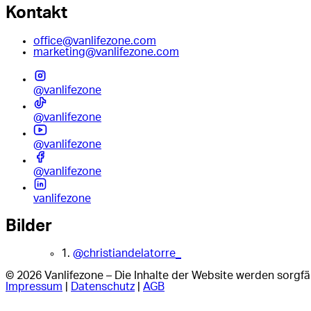
Kontakt
office@vanlifezone.com
marketing@vanlifezone.com
@vanlifezone
@vanlifezone
@vanlifezone
@vanlifezone
vanlifezone
Bilder
1.
@christiandelatorre_
© 2026 Vanlifezone – Die Inhalte der Website werden sorgfäl
Impressum
|
Datenschutz
|
AGB