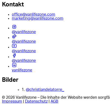
Kontakt
office@vanlifezone.com
marketing@vanlifezone.com
@vanlifezone
@vanlifezone
@vanlifezone
@vanlifezone
vanlifezone
Bilder
1.
@christiandelatorre_
© 2026 Vanlifezone – Die Inhalte der Website werden sorgfäl
Impressum
|
Datenschutz
|
AGB