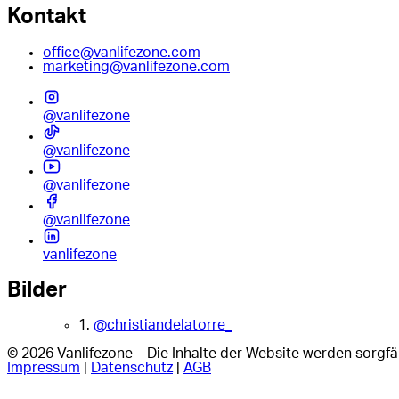
Kontakt
office@vanlifezone.com
marketing@vanlifezone.com
@vanlifezone
@vanlifezone
@vanlifezone
@vanlifezone
vanlifezone
Bilder
1.
@christiandelatorre_
© 2026 Vanlifezone – Die Inhalte der Website werden sorgfäl
Impressum
|
Datenschutz
|
AGB