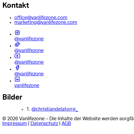
Kontakt
office@vanlifezone.com
marketing@vanlifezone.com
@vanlifezone
@vanlifezone
@vanlifezone
@vanlifezone
vanlifezone
Bilder
1.
@christiandelatorre_
© 2026 Vanlifezone – Die Inhalte der Website werden sorgfäl
Impressum
|
Datenschutz
|
AGB