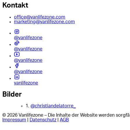
Kontakt
office@vanlifezone.com
marketing@vanlifezone.com
@vanlifezone
@vanlifezone
@vanlifezone
@vanlifezone
vanlifezone
Bilder
1.
@christiandelatorre_
© 2026 Vanlifezone – Die Inhalte der Website werden sorgfäl
Impressum
|
Datenschutz
|
AGB