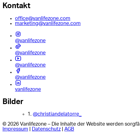
Kontakt
office@vanlifezone.com
marketing@vanlifezone.com
@vanlifezone
@vanlifezone
@vanlifezone
@vanlifezone
vanlifezone
Bilder
1.
@christiandelatorre_
© 2026 Vanlifezone – Die Inhalte der Website werden sorgfäl
Impressum
|
Datenschutz
|
AGB