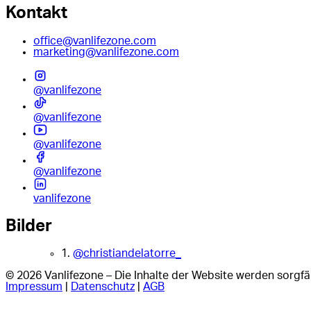
Kontakt
office@vanlifezone.com
marketing@vanlifezone.com
@vanlifezone
@vanlifezone
@vanlifezone
@vanlifezone
vanlifezone
Bilder
1.
@christiandelatorre_
© 2026 Vanlifezone – Die Inhalte der Website werden sorgfäl
Impressum
|
Datenschutz
|
AGB