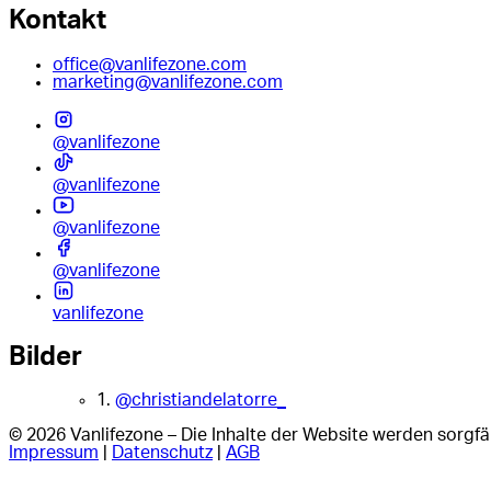
Kontakt
office@vanlifezone.com
marketing@vanlifezone.com
@vanlifezone
@vanlifezone
@vanlifezone
@vanlifezone
vanlifezone
Bilder
1.
@christiandelatorre_
© 2026 Vanlifezone – Die Inhalte der Website werden sorgfäl
Impressum
|
Datenschutz
|
AGB