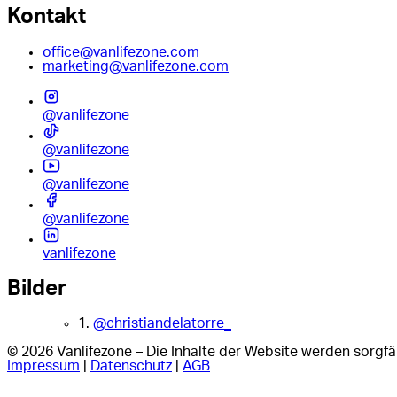
Kontakt
office@vanlifezone.com
marketing@vanlifezone.com
@vanlifezone
@vanlifezone
@vanlifezone
@vanlifezone
vanlifezone
Bilder
1.
@christiandelatorre_
© 2026 Vanlifezone – Die Inhalte der Website werden sorgfäl
Impressum
|
Datenschutz
|
AGB