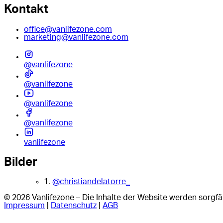
Kontakt
office@vanlifezone.com
marketing@vanlifezone.com
@vanlifezone
@vanlifezone
@vanlifezone
@vanlifezone
vanlifezone
Bilder
1.
@christiandelatorre_
© 2026 Vanlifezone – Die Inhalte der Website werden sorgfäl
Impressum
|
Datenschutz
|
AGB