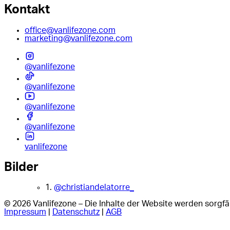
Kontakt
office@vanlifezone.com
marketing@vanlifezone.com
@vanlifezone
@vanlifezone
@vanlifezone
@vanlifezone
vanlifezone
Bilder
1.
@christiandelatorre_
© 2026 Vanlifezone – Die Inhalte der Website werden sorgfäl
Impressum
|
Datenschutz
|
AGB