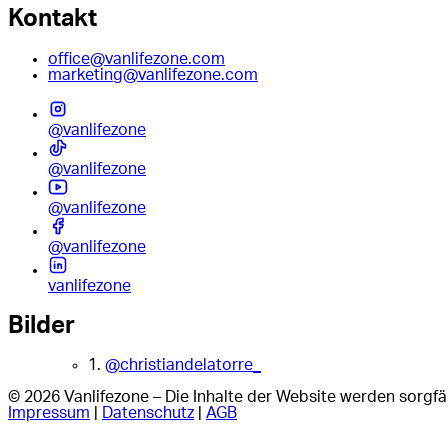
Kontakt
office@vanlifezone.com
marketing@vanlifezone.com
@vanlifezone
@vanlifezone
@vanlifezone
@vanlifezone
vanlifezone
Bilder
1.
@christiandelatorre_
© 2026 Vanlifezone – Die Inhalte der Website werden sorgfäl
Impressum
|
Datenschutz
|
AGB