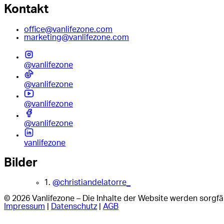
Kontakt
office@vanlifezone.com
marketing@vanlifezone.com
@vanlifezone
@vanlifezone
@vanlifezone
@vanlifezone
vanlifezone
Bilder
1.
@christiandelatorre_
© 2026 Vanlifezone – Die Inhalte der Website werden sorgfäl
Impressum
|
Datenschutz
|
AGB