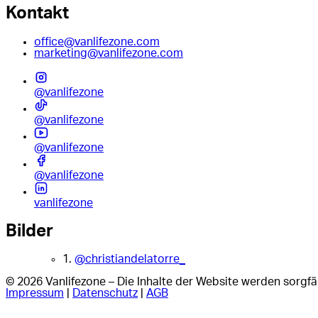
Kontakt
office@vanlifezone.com
marketing@vanlifezone.com
@vanlifezone
@vanlifezone
@vanlifezone
@vanlifezone
vanlifezone
Bilder
1.
@christiandelatorre_
© 2026 Vanlifezone – Die Inhalte der Website werden sorgfäl
Impressum
|
Datenschutz
|
AGB