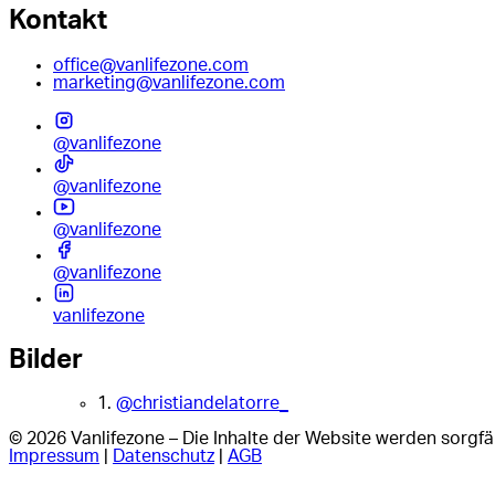
Kontakt
office@vanlifezone.com
marketing@vanlifezone.com
@vanlifezone
@vanlifezone
@vanlifezone
@vanlifezone
vanlifezone
Bilder
1.
@christiandelatorre_
© 2026 Vanlifezone – Die Inhalte der Website werden sorgfäl
Impressum
|
Datenschutz
|
AGB