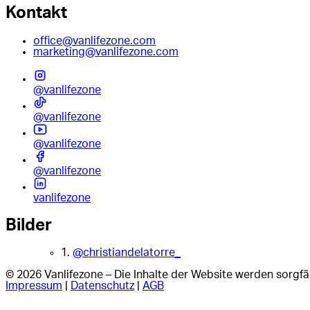
Kontakt
office@vanlifezone.com
marketing@vanlifezone.com
@vanlifezone
@vanlifezone
@vanlifezone
@vanlifezone
vanlifezone
Bilder
1.
@christiandelatorre_
© 2026 Vanlifezone – Die Inhalte der Website werden sorgfäl
Impressum
|
Datenschutz
|
AGB