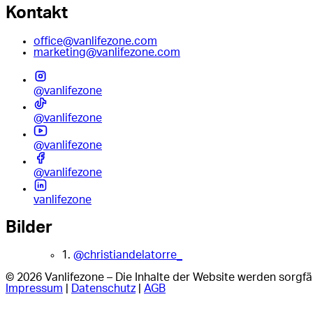
Kontakt
office@vanlifezone.com
marketing@vanlifezone.com
@vanlifezone
@vanlifezone
@vanlifezone
@vanlifezone
vanlifezone
Bilder
1.
@christiandelatorre_
© 2026 Vanlifezone – Die Inhalte der Website werden sorgfäl
Impressum
|
Datenschutz
|
AGB