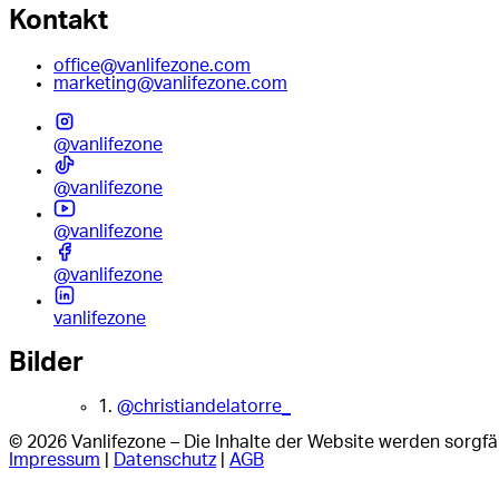
Kontakt
office@vanlifezone.com
marketing@vanlifezone.com
@vanlifezone
@vanlifezone
@vanlifezone
@vanlifezone
vanlifezone
Bilder
1.
@christiandelatorre_
© 2026 Vanlifezone – Die Inhalte der Website werden sorgfäl
Impressum
|
Datenschutz
|
AGB