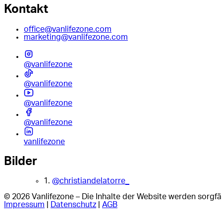
Kontakt
office@vanlifezone.com
marketing@vanlifezone.com
@vanlifezone
@vanlifezone
@vanlifezone
@vanlifezone
vanlifezone
Bilder
1.
@christiandelatorre_
© 2026 Vanlifezone – Die Inhalte der Website werden sorgfäl
Impressum
|
Datenschutz
|
AGB