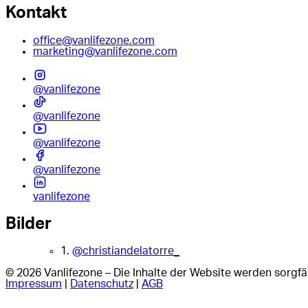
Kontakt
office@vanlifezone.com
marketing@vanlifezone.com
@vanlifezone
@vanlifezone
@vanlifezone
@vanlifezone
vanlifezone
Bilder
1.
@christiandelatorre_
© 2026 Vanlifezone – Die Inhalte der Website werden sorgfäl
Impressum
|
Datenschutz
|
AGB