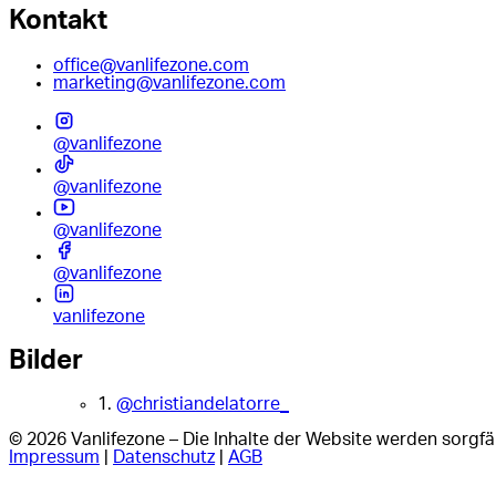
Kontakt
office@vanlifezone.com
marketing@vanlifezone.com
@vanlifezone
@vanlifezone
@vanlifezone
@vanlifezone
vanlifezone
Bilder
1.
@christiandelatorre_
© 2026 Vanlifezone – Die Inhalte der Website werden sorgfäl
Impressum
|
Datenschutz
|
AGB