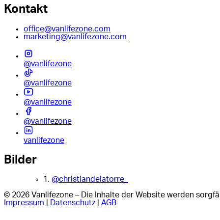
Kontakt
office@vanlifezone.com
marketing@vanlifezone.com
@vanlifezone
@vanlifezone
@vanlifezone
@vanlifezone
vanlifezone
Bilder
1.
@christiandelatorre_
© 2026 Vanlifezone – Die Inhalte der Website werden sorgfäl
Impressum
|
Datenschutz
|
AGB