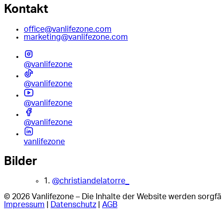
Kontakt
office@vanlifezone.com
marketing@vanlifezone.com
@vanlifezone
@vanlifezone
@vanlifezone
@vanlifezone
vanlifezone
Bilder
1.
@christiandelatorre_
© 2026 Vanlifezone – Die Inhalte der Website werden sorgfäl
Impressum
|
Datenschutz
|
AGB