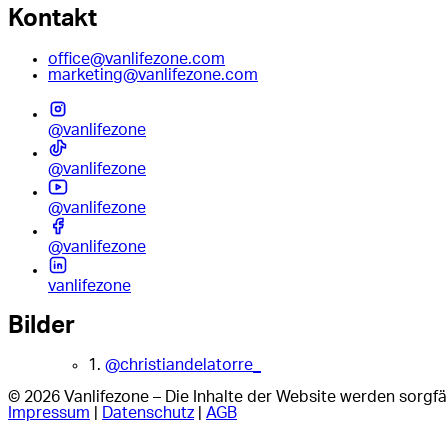
Kontakt
office@vanlifezone.com
marketing@vanlifezone.com
@vanlifezone
@vanlifezone
@vanlifezone
@vanlifezone
vanlifezone
Bilder
1.
@christiandelatorre_
© 2026 Vanlifezone – Die Inhalte der Website werden sorgfäl
Impressum
|
Datenschutz
|
AGB