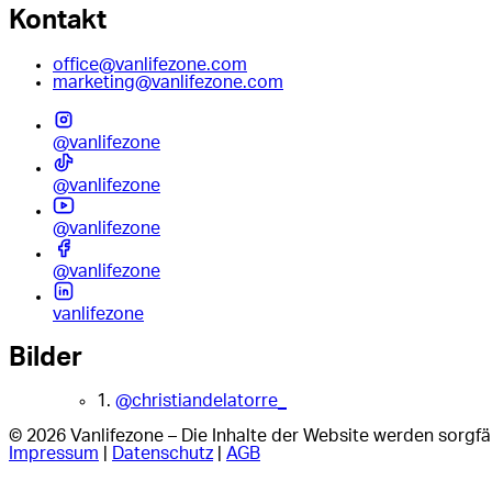
Kontakt
office@vanlifezone.com
marketing@vanlifezone.com
@vanlifezone
@vanlifezone
@vanlifezone
@vanlifezone
vanlifezone
Bilder
1.
@christiandelatorre_
© 2026 Vanlifezone – Die Inhalte der Website werden sorgfäl
Impressum
|
Datenschutz
|
AGB