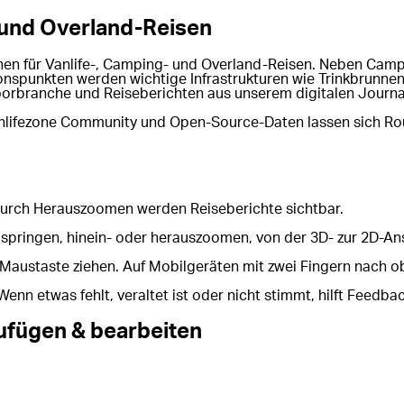
g und Overland-Reisen
ionen für Vanlife-, Camping- und Overland-Reisen. Neben Cam
spunkten werden wichtige Infrastrukturen wie Trinkbrunnen, 
branche und Reiseberichten aus unserem digitalen Journal
Vanlifezone Community und Open-Source-Daten lassen sich Rou
urch Herauszoomen werden Reiseberichte sichtbar.
n springen, hinein- oder herauszoomen, von der 3D- zur 2D-An
n Maustaste ziehen. Auf Mobilgeräten mit zwei Fingern nach o
enn etwas fehlt, veraltet ist oder nicht stimmt, hilft Feedba
ufügen & bearbeiten