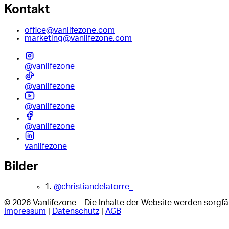
Kontakt
office@vanlifezone.com
marketing@vanlifezone.com
@vanlifezone
@vanlifezone
@vanlifezone
@vanlifezone
vanlifezone
Bilder
1.
@christiandelatorre_
© 2026 Vanlifezone – Die Inhalte der Website werden sorgfäl
Impressum
|
Datenschutz
|
AGB